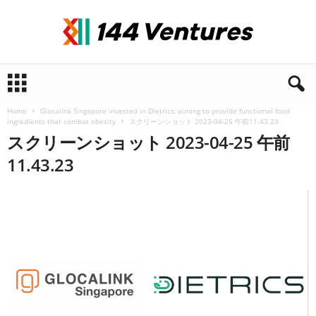
1
4
4
Home
Glocalink Singapore invested in Dietrics, aiming to provide functional food
V
ingredients that combat obesity
スクリーンショット 2023-04-25 午前11.43.23
e
スクリーンショット 2023-04-25 午前
n
11.43.23
t
u
r
e
s