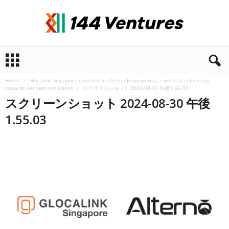
1
4
4
Home
Glocalink Singapore invested in Alterno Empowering a world accelerating
V
towards net zero emissions
スクリーンショット 2024-08-30 午後1.55.03
e
スクリーンショット 2024-08-30 午後
n
1.55.03
t
u
r
e
s